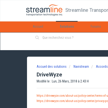
Streamline Transpor
Accueil
Solutions
Forums
Accueil des solutions
Navistream
Accords 
DriveWyze
Modifié le : Lun, 26 Mars, 2018 à 2:43 H
https://drivewyze.com/about-us/policy-center/terms-of-
https://drivewyze.com/about-us/policy-center/privacy-po