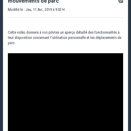
mouvements de parc
Modifié le : Jeu, 11 Avr., 2019 à 9:02 H
Cette vidéo donnera à vos pilotes un aperçu détaillé des fonctionnalités à
leur disposition concernant l’utilisation personnelle et les déplacements de
parc.