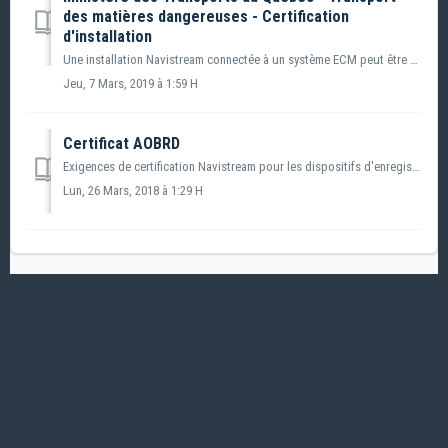
des matières dangereuses - Certification
d'installation
Une installation Navistream connectée à un système ECM peut être utilisée pour répondre aux exigences suivantes du ministère des Transports du Québec - Règl...
Jeu, 7 Mars, 2019 à 1:59 H
Certificat AOBRD
Exigences de certification Navistream pour les dispositifs d'enregistrement automatique embarqués conformément au Règlement 49 CFR 395.15 de la Federal ...
Lun, 26 Mars, 2018 à 1:29 H